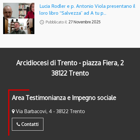
Lucia Rodler e p. Antonio Viola presentano il
loro libro “Salvezza” ad A tu p…
access_time
Pubblicato il:
27 Novembre 2025
Arcidiocesi di Trento - piazza Fiera, 2
38122 Trento
Area Testimonianza e Impegno sociale
Via Barbacovi, 4 - 38122 Trento
Contatti