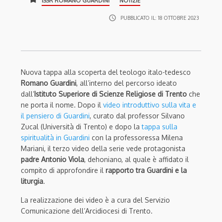
ISSR ROMANO GUARDINI
NOTIZIE
access_time
PUBBLICATO IL:
18 OTTOBRE 2023
Nuova tappa alla scoperta del teologo italo-tedesco
Romano Guardini
, all’interno del percorso ideato
dall’
Istituto Superiore di Scienze Religiose di Trento
che
ne porta il nome. Dopo il
video introduttivo sulla vita e
il pensiero di Guardini
, curato dal professor Silvano
Zucal (Università di Trento) e dopo la
tappa sulla
spiritualità in Guardini
con la professoressa Milena
Mariani, il terzo video della serie vede protagonista
padre Antonio Viola
, dehoniano, al quale è affidato il
compito di approfondire il
rapporto tra Guardini e la
liturgia
.
La realizzazione dei video è a cura del Servizio
Comunicazione dell’Arcidiocesi di Trento.