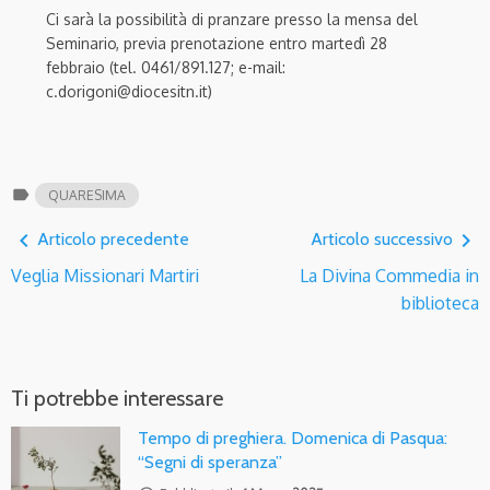
Ci sarà la possibilità di pranzare presso la mensa del
Seminario, previa prenotazione entro martedì 28
febbraio (tel. 0461/891.127; e-mail:
c.dorigoni@diocesitn.it)
label
QUARESIMA
navigate_before
navigate_next
Articolo precedente
Articolo successivo
Veglia Missionari Martiri
La Divina Commedia in
biblioteca
Ti potrebbe interessare
Tempo di preghiera. Domenica di Pasqua:
“Segni di speranza”