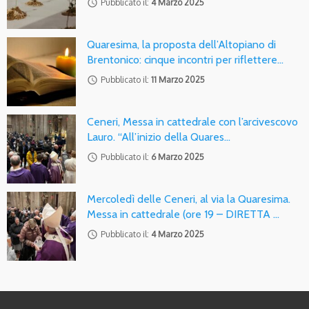
access_time
Pubblicato il:
4 Marzo 2025
Quaresima, la proposta dell’Altopiano di
Brentonico: cinque incontri per riflettere…
access_time
Pubblicato il:
11 Marzo 2025
Ceneri, Messa in cattedrale con l’arcivescovo
Lauro. “All’inizio della Quares…
access_time
Pubblicato il:
6 Marzo 2025
Mercoledì delle Ceneri, al via la Quaresima.
Messa in cattedrale (ore 19 – DIRETTA …
access_time
Pubblicato il:
4 Marzo 2025