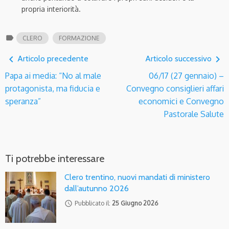
propria interiorità.
label
CLERO
FORMAZIONE
navigate_before
navigate_next
Articolo precedente
Articolo successivo
Papa ai media: “No al male
06/17 (27 gennaio) –
protagonista, ma fiducia e
Convegno consiglieri affari
speranza”
economici e Convegno
Pastorale Salute
Ti potrebbe interessare
Clero trentino, nuovi mandati di ministero
dall’autunno 2026
access_time
Pubblicato il:
25 Giugno 2026