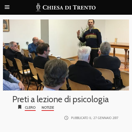
Preti a lezione di psicologia
bookmark
CLERO
NOTIZIE
access_time
PUBBLICATO IL:
27 GENNAIO 2017