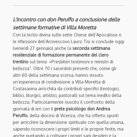
L'incontro con don Peruffo a conclusione delle
settimane formative di Villa Moretta
Con la lectio divina sulle sette Chiese dell’Apocalisse e
le riflessioni dell’Arcivescovo Lauro Tisi si conclude oggi
(venerdì 27 gennaio) anche la
seconda settimana
residenziale di formazione permanente del clero
trentino
sul tema «Presbiteri testimoni e ministri di
bellezza”. Oltre 70 i sacerdoti presenti che, come gli
altri 60 della settimana scorsa, hanno vissuto
un’esperienza di condivisione a Villa Moretta di
Costasavina arricchita da contributi specifici (teologici,
biblici, liturgici, artistici, pastorali) sul tema inedito della
bellezza.
Particolarmente riuscito il confronto della
giornata di ieri con il
prete psicologo don Andrea
Peruffo
, della diocesi di Vicenza, che ha offerto spunti
per arricchire la dimensione spirituale con quella umana,
sapendo riconoscere i propri limiti e le proprie ferite, ma
anche puntando a coltivare i propri sani desideri e la