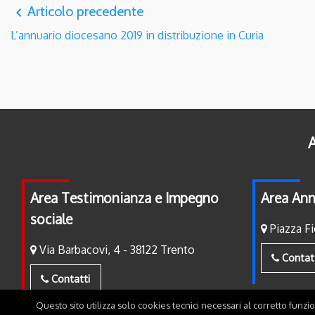
Articolo precedente
navigate_before
L’annuario diocesano 2019 in distribuzione in Curia
A
Area Testimonianza e Impegno
Area Ann
sociale
Piazza Fi
Via Barbacovi, 4 - 38122 Trento
Contat
Contatti
Questo sito utilizza solo cookies tecnici necessari al corretto funzi