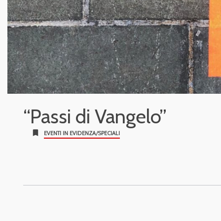
“Passi di Vangelo”
bookmark
EVENTI IN EVIDENZA/SPECIALI