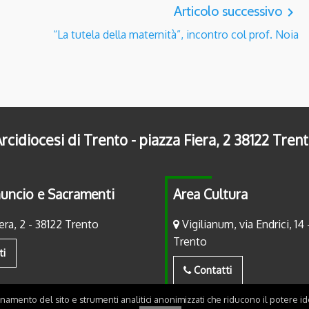
Articolo successivo
navigate_next
“La tutela della maternità”, incontro col prof. Noia
rcidiocesi di Trento - piazza Fiera, 2 38122 Tren
uncio e Sacramenti
Area Cultura
era, 2 - 38122 Trento
Vigilianum, via Endrici, 14 
Trento
ti
Contatti
onamento del sito e strumenti analitici anonimizzati che riducono il potere ide