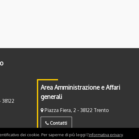
to
Area Amministrazione e Affari
generali
- 38122
Piazza Fiera, 2 - 38122 Trento
Contatti
ntificativo dei cookie. Per saperne di più leggi l'
informativa privacy
.