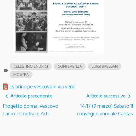
CELESTINO ENDRICI
CONFERENZA
LUIGI BRESSAN
label
MOSTRA
cs principe vescovo e via verdi
navigate_before
navigate_next
Articolo precedente
Articolo successivo
Progetto donna, vescovo
14/17 (9 marzo) Sabato 11
Lauro incontra le Acli
convegno annuale Caritas