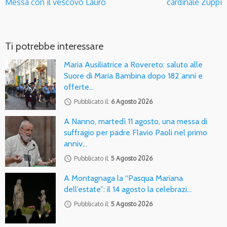
Messa con il vescovo Lauro
cardinale Zuppi
Ti potrebbe interessare
Maria Ausiliatrice a Rovereto: saluto alle
Suore di Maria Bambina dopo 182 anni e
offerte…
access_time
Pubblicato il:
6 Agosto 2026
A Nanno, martedì 11 agosto, una messa di
suffragio per padre Flavio Paoli nel primo
anniv…
access_time
Pubblicato il:
5 Agosto 2026
A Montagnaga la “Pasqua Mariana
dell’estate”: il 14 agosto la celebrazi…
access_time
Pubblicato il:
5 Agosto 2026