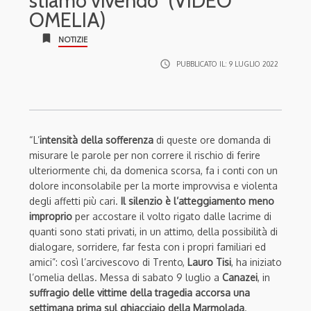
stiamo vivendo” (VIDEO
OMELIA)
bookmark
NOTIZIE
access_time
PUBBLICATO IL:
9 LUGLIO 2022
“L’
intensità della sofferenza
di queste ore domanda di
misurare le parole per non correre il rischio di ferire
ulteriormente chi, da domenica scorsa, fa i conti con un
dolore inconsolabile per la morte improvvisa e violenta
degli affetti più cari.
Il silenzio è l’atteggiamento meno
improprio
per accostare il volto rigato dalle lacrime di
quanti sono stati privati, in un attimo, della possibilità di
dialogare, sorridere, far festa con i propri familiari ed
amici”: così l’arcivescovo di Trento,
Lauro Tisi
, ha iniziato
l’omelia dellas. Messa di sabato 9 luglio a
Canazei
, in
suffragio delle vittime della tragedia accorsa una
settimana prima sul ghiacciaio della Marmolada
.