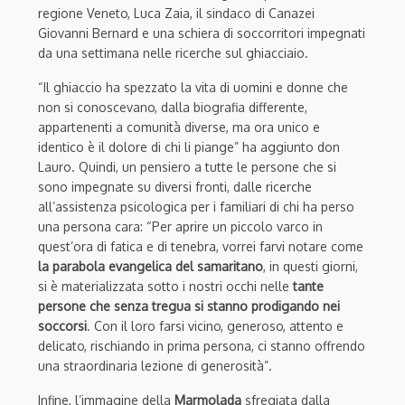
regione Veneto, Luca Zaia, il sindaco di Canazei
Giovanni Bernard e una schiera di soccorritori impegnati
da una settimana nelle ricerche sul ghiacciaio.
“Il ghiaccio ha spezzato la vita di uomini e donne che
non si conoscevano, dalla biografia differente,
appartenenti a comunità diverse, ma ora unico e
identico è il dolore di chi li piange” ha aggiunto don
Lauro. Quindi, un pensiero a tutte le persone che si
sono impegnate su diversi fronti, dalle ricerche
all’assistenza psicologica per i familiari di chi ha perso
una persona cara: “Per aprire un piccolo varco in
quest’ora di fatica e di tenebra, vorrei farvi notare come
la parabola evangelica del samaritano
, in questi giorni,
si è materializzata sotto i nostri occhi nelle
tante
persone che senza tregua si stanno prodigando nei
soccorsi
. Con il loro farsi vicino, generoso, attento e
delicato, rischiando in prima persona, ci stanno offrendo
una straordinaria lezione di generosità”.
Infine, l’immagine della
Marmolada
sfregiata dalla