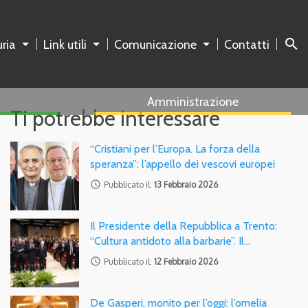
search
ria
Link utili
Comunicazione
Contatti
Amministrazione
Ti potrebbe interessare
“Cristiani per l’Europa. La forza della
speranza”: l’appello dei vescovi europei
access_time
Pubblicato il:
13 Febbraio 2026
Il Presidente della Repubblica a Trento:
“Cultura antidoto alla barbarie”. Il…
access_time
Pubblicato il:
12 Febbraio 2026
De Gasperi, monito per l’oggi: l’omelia