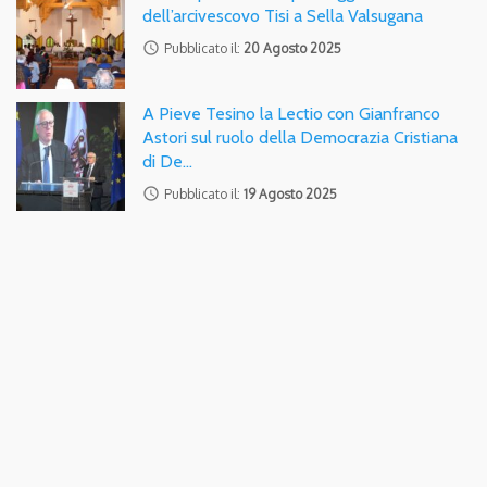
dell’arcivescovo Tisi a Sella Valsugana
access_time
Pubblicato il:
20 Agosto 2025
A Pieve Tesino la Lectio con Gianfranco
Astori sul ruolo della Democrazia Cristiana
di De…
access_time
Pubblicato il:
19 Agosto 2025