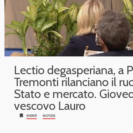
Lectio degasperiana, a 
Tremonti rilanciano il ru
Stato e mercato. Gioved
vescovo Lauro
bookmark
EVENTI
NOTIZIE