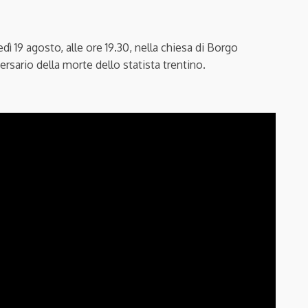
dì 19 agosto, alle ore 19.30, nella chiesa di Borgo
ersario della morte dello statista trentino.