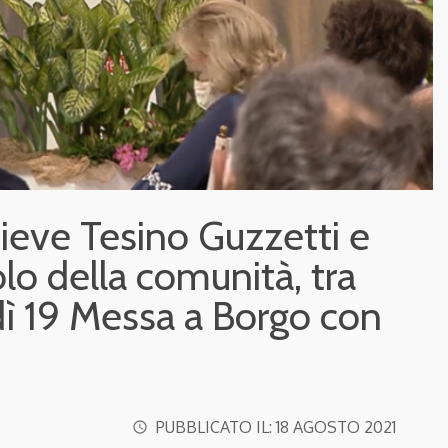
Pieve Tesino Guzzetti e
olo della comunità, tra
ì 19 Messa a Borgo con
PUBBLICATO IL:
18 AGOSTO 2021
access_time