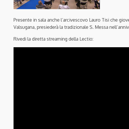
Presente in sala anche l’arcivescovo Lauro Tisi che giove
Valsugana, presiederà la tradizionale S. Messa nell’anniv
Rivedi la diretta streaming della Lectio: