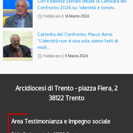
Con il biblista Stefani chiude la Cattedra del
Confronto 2026 su “identità e conviv…
access_time
Pubblicato il:
16 Marzo 2026
Cattedra del Confronto, Marco Aime:
“L’identità non è una sola, siamo fatti di
molt…
access_time
Pubblicato il:
5 Marzo 2026
Arcidiocesi di Trento - piazza Fiera, 2
38122 Trento
Area Testimonianza e Impegno sociale