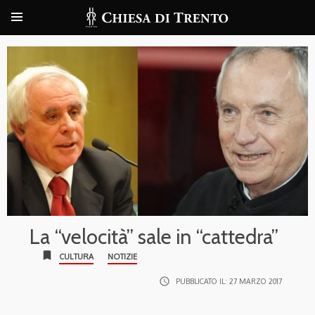
La “velocità” sale in “cattedra”
bookmark
CULTURA
NOTIZIE
access_time
PUBBLICATO IL:
27 MARZO 2017