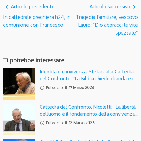
navigate_before
navigate_next
Articolo precedente
Articolo successivo
In cattedrale preghiera h24, in
Tragedia familiare, vescovo
comunione con Francesco
Lauro: “Dio abbracci le vite
spezzate”
Ti potrebbe interessare
Identità e convivenza, Stefani alla Cattedra
del Confronto: “La Bibbia chiede di andare i…
access_time
Pubblicato il:
17 Marzo 2026
Cattedra del Confronto, Nicoletti: “La libertà
dell’uomo è il fondamento della convivenza…
access_time
Pubblicato il:
12 Marzo 2026