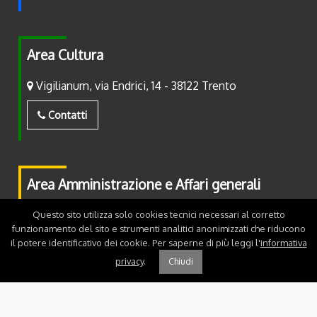
Area Cultura
Vigilianum, via Endrici, 14 - 38122 Trento
Contatti
Area Amministrazione e Affari generali
Piazza Fiera, 2 - 38122 Trento
Questo sito utilizza solo cookies tecnici necessari al corretto
funzionamento del sito e strumenti analitici anonimizzati che riducono
il potere identificativo dei cookie. Per saperne di più leggi l'
informativa
Contatti
privacy
.
Chiudi