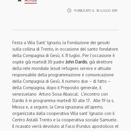
NOTIZIE
access_time
PUBBLICATO IL:
30 LUGLIO 2019
Festa a Villa Sant’ Ignazio, la Fondazione dei gesuiti
sulla collina di Trento, in occasione del santo fondatore
della Compagnia di Gesù, il 31 luglio. Per l’occasione è
ospite già martedì 30 padre
John Dardis
, già direttore
della rete mondiale Jesuit refugees service e attuale
responsabile della programmazione e comunicazione
della Compagnia di Gesù. Il numero due – di fatto –
della Compagnia, dopo il Preposito generale, il
venezuelano Arturo Sosa Abascal. L’incontro con
Dardis è in programma martedì 30 alle 17. Alle 19 la s.
Messa e, a seguire, la Cena ignaziana all’aperto,
organizzata dalla cooperativa Villa sant’ Ignazio con il
Centro Astalli Trento e la cooperativa sociale Samuele.
Il ricavato verrà devoluto al Facsi (Fundus apostolicus et