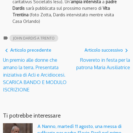
caritativus Societatis Iesu). Un’
ampia intervista
a
padre
Dardis
sarà pubblicata sul prossimo numero di
Vita
Trentina
(foto Zotta, Dardis intervistato mentre visita
Casa Orlando)
label
JOHN DARDIS A TRENTO
navigate_before
navigate_next
Articolo precedente
Articolo successivo
Un premio alle donne che
Rovereto in festa per la
amano la terra. Presentata
patrona Maria Ausiliatrice
iniziativa di Acli e Arcidiocesi.
SCARICA BANDO E MODULO
ISCRIZIONE
Ti potrebbe interessare
A Nanno, martedì 11 agosto, una messa di
suffragio per padre Flavio Paoli nel primo