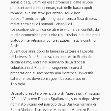
servizio degli ultimi da essa promosse: dalle scuole
popolari per i bambini emarginati delle baraccopoli
romane, alle iniziative per anziani soli e non
autosufficienti, per gli immigrati e i senza fissa dimora, i
malati terminali e i nomadi, i disabili e i
tossicodipendenti, i carcerati e le vittime dei conflitti; da
quelle ecumeniche per l’unità tra i cristiani a quelle per il
dialogo interreligioso, concretizzatesi negli Incontri di
Assisi.
A ventidue anni, dopo la laurea in Lettere e Filosofia
all’Università La Sapienza, con una tesi in Storia del
cristianesimo, entra nel seminario della diocesi
suburbicaria di Palestrina, seguendo i corsi di
preparazione al sacerdozio alla Pontificia Università
Lateranense, dove consegue il baccellierato in
Teologia.
Ordinato presbitero per il clero di Palestrina il 9 maggio
1981 dal Vescovo Renato Spallanzani, subito dopo viene
nominato vicario del parroco della Basilica romana di
Santa Maria in Trastevere, Monsignor Vincenzo Paglia,