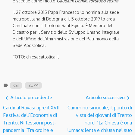
e sceglie come motto
Gaudium Domini fortitudo vestra
.
Il 27 ottobre 2015 Papa Francesco lo nomina alla sede
metropolitana di Bologna e il 5 ottobre 2019 lo crea
Cardinale con il Titolo di Sant’Egidio. È Membro del
Dicastro per il Servizio dello Sviluppo Umano Integrale
e dell’Ufficio dell’Amministrazione del Patrimonio della
Sede Apostolica.
FOTO: chiesacattolica.it
label
CEI
ZUPPI
navigate_before
navigate_next
Articolo precedente
Articolo successivo
Cardinal Ravasi apre il XVII
Cammino sinodale, il punto di
Festival dell’Economia di
vista dei giovani di Trento
Trento. Riflessioni post-
nord: “La Chiesa è una
pandemia “Tra ordine e
lumaca: lenta e chiusa nel suo