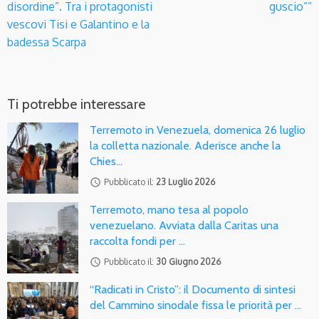
disordine”. Tra i protagonisti
guscio””
vescovi Tisi e Galantino e la
badessa Scarpa
Ti potrebbe interessare
Terremoto in Venezuela, domenica 26 luglio
la colletta nazionale. Aderisce anche la
Chies…
access_time
Pubblicato il:
23 Luglio 2026
Terremoto, mano tesa al popolo
venezuelano. Avviata dalla Caritas una
raccolta fondi per …
access_time
Pubblicato il:
30 Giugno 2026
“Radicati in Cristo”: il Documento di sintesi
del Cammino sinodale fissa le priorità per …