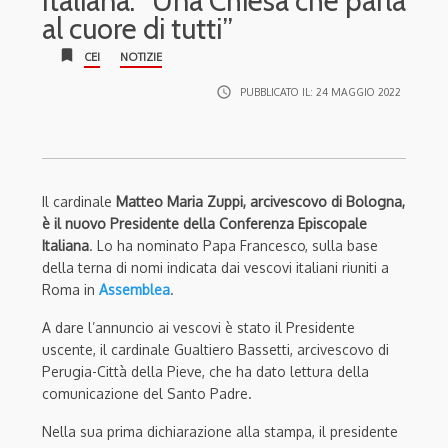
Italiana. “Una Chiesa che parla
al cuore di tutti”
bookmark
CEI
NOTIZIE
access_time
PUBBLICATO IL:
24 MAGGIO 2022
Il cardinale
Matteo Maria Zuppi, arcivescovo di Bologna,
è il nuovo Presidente della Conferenza Episcopale
Italiana
. Lo ha nominato Papa Francesco, sulla base
della terna di nomi indicata dai vescovi italiani riuniti a
Roma in
Assemblea
.
A dare l’annuncio ai vescovi è stato il Presidente
uscente, il cardinale Gualtiero Bassetti, arcivescovo di
Perugia-Città della Pieve, che ha dato lettura della
comunicazione del Santo Padre.
Nella sua prima dichiarazione alla stampa, il presidente