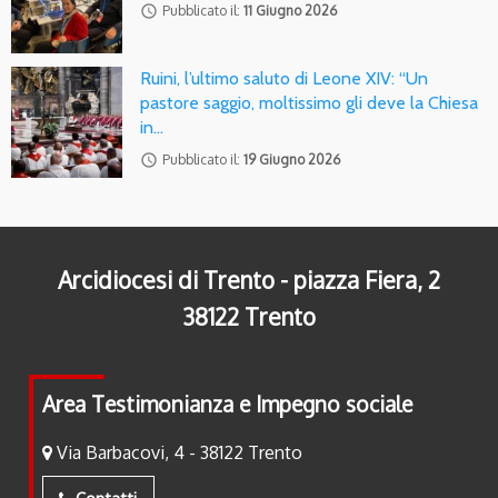
access_time
Pubblicato il:
11 Giugno 2026
Ruini, l’ultimo saluto di Leone XIV: “Un
pastore saggio, moltissimo gli deve la Chiesa
in…
access_time
Pubblicato il:
19 Giugno 2026
Arcidiocesi di Trento - piazza Fiera, 2
38122 Trento
Area Testimonianza e Impegno sociale
Via Barbacovi, 4 - 38122 Trento
Contatti