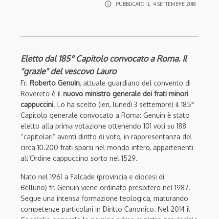
access_time
PUBBLICATO IL:
4 SETTEMBRE 2018
Eletto dal 185° Capitolo convocato a Roma. Il
"grazie" del vescovo Lauro
Fr.
Roberto Genuin
, attuale guardiano del convento di
Rovereto è il
nuovo ministro generale dei frati minori
cappuccini
. Lo ha scelto (ieri, lunedì 3 settembre) il 185°
Capitolo generale convocato a Roma: Genuin è stato
eletto alla prima votazione ottenendo 101 voti su 188
“capitolari” aventi diritto di voto, in rappresentanza del
circa 10.200 frati sparsi nel mondo intero, appartenenti
all’Ordine cappuccino sorto nel 1529.
Nato nel 1961 a Falcade (provincia e diocesi di
Belluno) fr. Genuin viene ordinato presbitero nel 1987.
Segue una intensa formazione teologica, maturando
competenze particolari in Diritto Canonico. Nel 2014 il