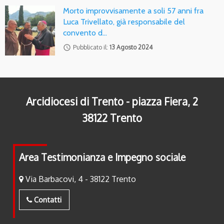
Morto improvvisamente a soli 57 anni fra
Luca Trivellato, già responsabile del
convento d…
access_time
Pubblicato il:
13 Agosto 2024
Arcidiocesi di Trento - piazza Fiera, 2
38122 Trento
Area Testimonianza e Impegno sociale
Via Barbacovi, 4 - 38122 Trento
Contatti