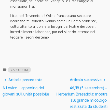
essenziale, nel nome del Vangelo” è il messaggio di
monsignor Tisi.
I frati del Triveneto e l’Odine francescano secolare
ricordano fr. Roberto Genuin come un uomo prudente,
colto, attento ai doni e ai bisogni dei Frati e dei poveri,
incredibilmente laborioso, pur nel silenzio, attento nel
leggere i segni dei tempi.
label
CAPPUCCINI
navigate_before
navigate_next
Articolo precedente
Articolo successivo
A Levico Happening dei
46/18 (5 settembre) –
giovani sull’unità possibile
Herbarium Bresadola: mostra
sul grande micologo,
realizzata da studenti