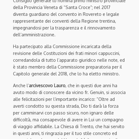
Consiglio generale lo nomina primo ministro provinciale
della Provincia Veneta di “Santa Croce”; nel 2017
diventa guardiano del convento in Rovereto e legale
rappresentante dei conventi della Regione trentina,
impegnandosi per la trasparenza e il rinnovamento
dell’amministrazione.
Ha partecipato alla Commissione incaricata della
revisione delle Costituzioni dei frati minori cappuccini,
corredandola di tutto l’apparato giuridico nelle note, ed
è stato membro della Commissione preparatoria per il
Capitolo generale del 2018, che lo ha eletto ministro.
Anche l’
arcivescovo Lauro
, che in questi due anni ha
avuto modo di conoscere da vicino fr. Genuin, si associa
alle felicitazioni per l’importante incarico: “O
ltre ad
averti condotto su questa strada, Dio ti darà la forza
per camminarvi con passo sicuro, non ignaro delle
difficoltà, ma consapevole di avere in Lui un compagno
di viaggio affidabile.
La Chiesa di Trento, che hai servito
in questi anni, ti ringrazia per il tuo stile concreto ed