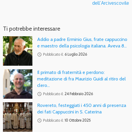
dell’Arcivescovile
Ti potrebbe interessare
Addio a padre Erminio Gius, frate cappuccino
e maestro della psicologia italiana. Aveva 8…
access_time
Pubblicato il:
6 Luglio 2026
Il primato di fraternità e perdono:
meditazione di fra Maurizio Guidi al ritiro del
clero…
access_time
Pubblicato il:
24 Febbraio 2026
Rovereto, festeggiati i 450 anni di presenza
dei fati Cappuccini in S. Caterina
access_time
Pubblicato il:
10 Ottobre 2025