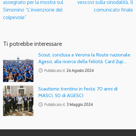
assegnato per la mostra sul
vescovi sulla sinodalità. Il
Simonino “L’invenzione del
comunicato finale
colpevole”
Ti potrebbe interessare
Scout, conclusa a Verona la Route nazionale
Agesci, alla ricerca della felicità. Card Zup…
access_time
Pubblicato il:
26 Agosto 2024
Scautismo trentino in festa: 70 anni di
MASCI, 50 di AGESCI
access_time
Pubblicato il:
3 Maggio 2024