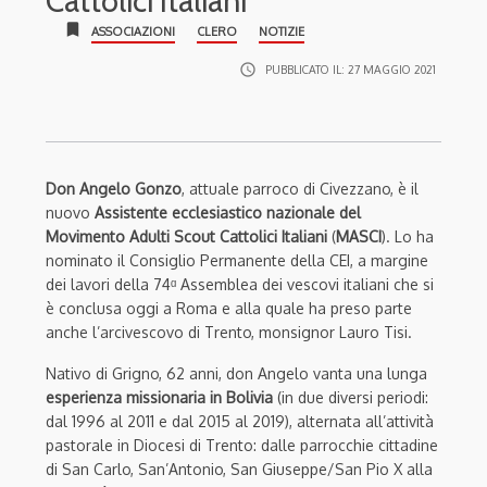
Cattolici Italiani
bookmark
ASSOCIAZIONI
CLERO
NOTIZIE
access_time
PUBBLICATO IL:
27 MAGGIO 2021
Don Angelo Gonzo
, attuale parroco di Civezzano, è il
nuovo
Assistente ecclesiastico nazionale del
Movimento Adulti Scout Cattolici Italiani
(
MASCI
). Lo ha
nominato il Consiglio Permanente della CEI, a margine
dei lavori della 74ᵅ Assemblea dei vescovi italiani che si
è conclusa oggi a Roma e alla quale ha preso parte
anche l’arcivescovo di Trento, monsignor Lauro Tisi.
Nativo di Grigno, 62 anni, don Angelo vanta una lunga
esperienza missionaria in Bolivia
(in due diversi periodi:
dal 1996 al 2011 e dal 2015 al 2019), alternata all’attività
pastorale in Diocesi di Trento: dalle parrocchie cittadine
di San Carlo, San’Antonio, San Giuseppe/San Pio X alla