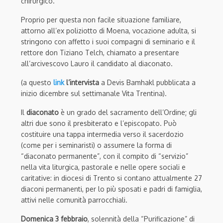
chirurgico.
Proprio per questa non facile situazione familiare,
attorno all’ex poliziotto di Moena, vocazione adulta, si
stringono con affetto i suoi compagni di seminario e il
rettore don Tiziano Telch, chiamato a presentare
all’arcivescovo Lauro il candidato al diaconato.
(a questo
link
l’intervista
a Devis Bamhakl pubblicata a
inizio dicembre sul settimanale Vita Trentina).
Il
diaconato
è un grado del sacramento dell’Ordine; gli
altri due sono il presbiterato e l’episcopato. Può
costituire una tappa intermedia verso il sacerdozio
(come per i seminaristi) o assumere la forma di
“diaconato permanente”, con il compito di “servizio”
nella vita liturgica, pastorale e nelle opere sociali e
caritative: in diocesi di Trento si contano attualmente 27
diaconi permanenti, per lo più sposati e padri di famiglia,
attivi nelle comunità parrocchiali.
Domenica 3 febbraio
, solennità della “Purificazione” di