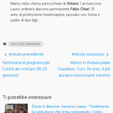
Maria, nella chiesa parrocchiale di
Volano
, l’arcivescovo
Lauro ordinerà diacono permanente
Fabio Chiari
, 51
anni, di professione fisioterapista, sposato con Sonia e
padre di due figli.
label
DIACONO BAMHAKL
navigate_before
navigate_next
Articolo precedente
Articolo successivo
Settimana di preghiera per
Morto in Bolivia padre
l’unità dei cristiani (18-25
Claudiano Turri, 96 anni, il più
gennaio)
anziano missionario trentino
Ti potrebbe interessare
Devis è diacono, vescovo Lauro: “Testimonia
la seduzione che ti ha conquistato: Cristo