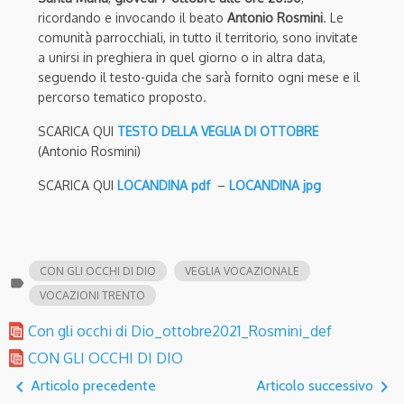
ricordando e invocando il beato
Antonio Rosmini
. Le
comunità parrocchiali, in tutto il territorio, sono invitate
a unirsi in preghiera in quel giorno o in altra data,
seguendo il testo-guida che sarà fornito ogni mese e il
percorso tematico proposto.
SCARICA QUI
TESTO DELLA VEGLIA DI OTTOBRE
(Antonio Rosmini)
SCARICA QUI
LOCANDINA pdf
–
LOCANDINA jpg
CON GLI OCCHI DI DIO
VEGLIA VOCAZIONALE
label
VOCAZIONI TRENTO
Con gli occhi di Dio_ottobre2021_Rosmini_def
CON GLI OCCHI DI DIO
navigate_before
navigate_next
Articolo precedente
Articolo successivo