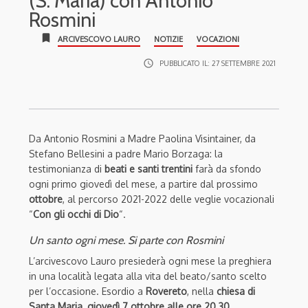
(S. Maria) con Antonio
Rosmini
bookmark
ARCIVESCOVO LAURO
NOTIZIE
VOCAZIONI
access_time
PUBBLICATO IL:
27 SETTEMBRE 2021
Da Antonio Rosmini a Madre Paolina Visintainer, da
Stefano Bellesini a padre Mario Borzaga: la
testimonianza di
beati e santi trentini
farà da sfondo
ogni primo giovedì del mese, a partire dal prossimo
ottobre
, al percorso 2021-2022 delle veglie vocazionali
“
Con gli occhi di Dio
“.
Un santo ogni mese. Si parte con Rosmini
L’arcivescovo Lauro presiederà ogni mese la preghiera
in una località legata alla vita del beato/santo scelto
per l’occasione. Esordio a
Rovereto
, nella
chiesa di
Santa Maria
,
giovedì 7 ottobre alle ore 20.30
,