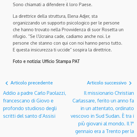
Sono chiamati a difendere il loro Paese.
La direttrice della struttura, Elena Adjer, sta
organizzando un supporto psicologico per le persone
che hanno trovato nella Provvidenza di suor Rosetta un
rifugio. “Se l’Ucraina cade, cadiamo anche noi. Le
persone che stanno con qui con noi hanno perso tutto.
E questa insicurezza ti uccide” sospira la direttrice.
Foto e notizia: Ufficio Stampa PAT
navigate_before
navigate_next
Articolo precedente
Articolo successivo
Addio a padre Carlo Paolazzi,
Il missionario Christian
francescano di Giovo e
Carlassare, ferito un anno fa
profondo studioso degli
in un attentato, ordinato
scritti del santo d’Assisi
vescovo in Sud Sudan. È tra i
più giovani al mondo. Il 1°
gennaio era a Trento per la