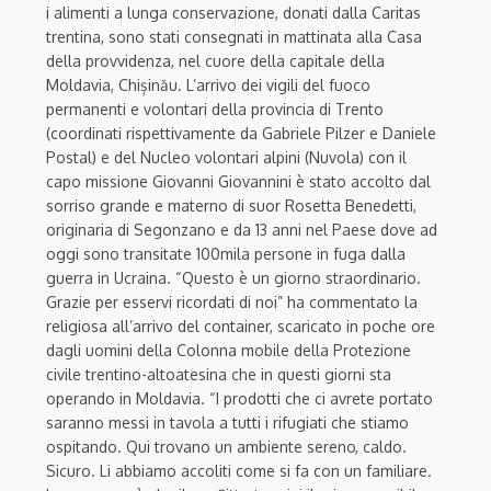
i alimenti a lunga conservazione, donati dalla Caritas
trentina, sono stati consegnati in mattinata alla Casa
della provvidenza, nel cuore della capitale della
Moldavia, Chișinău. L’arrivo dei vigili del fuoco
permanenti e volontari della provincia di Trento
(coordinati rispettivamente da Gabriele Pilzer e Daniele
Postal) e del Nucleo volontari alpini (Nuvola) con il
capo missione Giovanni Giovannini è stato accolto dal
sorriso grande e materno di suor Rosetta Benedetti,
originaria di Segonzano e da 13 anni nel Paese dove ad
oggi sono transitate 100mila persone in fuga dalla
guerra in Ucraina. “Questo è un giorno straordinario.
Grazie per esservi ricordati di noi” ha commentato la
religiosa all’arrivo del container, scaricato in poche ore
dagli uomini della Colonna mobile della Protezione
civile trentino-altoatesina che in questi giorni sta
operando in Moldavia. “I prodotti che ci avrete portato
saranno messi in tavola a tutti i rifugiati che stiamo
ospitando. Qui trovano un ambiente sereno, caldo.
Sicuro. Li abbiamo accoliti come si fa con un familiare.