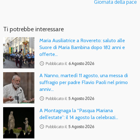
Giornata della pace
Ti potrebbe interessare
Maria Ausiliatrice a Rovereto: saluto alle
Suore di Maria Bambina dopo 182 anni e
offerte…
access_time
Pubblicato il:
6 Agosto 2026
A Nanno, martedì 11 agosto, una messa di
suffragio per padre Flavio Paoli nel primo
anniv…
access_time
Pubblicato il:
5 Agosto 2026
A Montagnaga la “Pasqua Mariana
dell’estate”: il 14 agosto la celebrazi…
access_time
Pubblicato il:
5 Agosto 2026