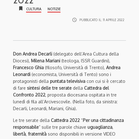
2022
bookmark
CULTURA
NOTIZIE
access_time
PUBBLICATO IL:
11 APRILE 2022
Don Andrea Decarli
(delegato dell’Area Cultura della
Diocesi),
Milena Mariani
(teologa, ISSR Guardini),
Francesco Ghia
(filosofo, Università di Trento),
Andrea
Leonardi
(economista, Università di Tento) sono i
protagonisti della
puntata televisiva
con cui si è cercato
di fare
sintesi delle tre serate
della
Cattedra del
Confronto 2022
, proposta diocesana ospitata in tre
lunedì di fila all’Arcivescovile. (Nella foto, da sinistra:
Decarli, Leonardi, Mariani, Ghia).
Le tre serate della
Cattedra 2022
“
Per una cittadinanza
responsabile
” sulle tre parole chiave
uguaglianza
,
libertà
,
fraternità
sono disponibili in versione VIDEO