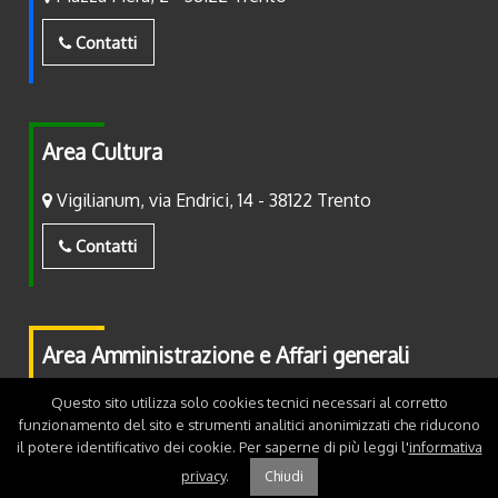
Contatti
Area Cultura
Vigilianum, via Endrici, 14 - 38122 Trento
Contatti
Area Amministrazione e Affari generali
Piazza Fiera, 2 - 38122 Trento
Questo sito utilizza solo cookies tecnici necessari al corretto
funzionamento del sito e strumenti analitici anonimizzati che riducono
il potere identificativo dei cookie. Per saperne di più leggi l'
informativa
Contatti
privacy
.
Chiudi