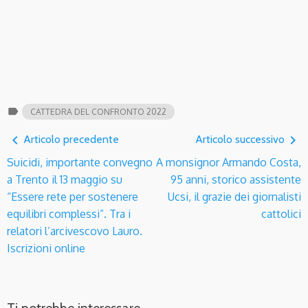
label
CATTEDRA DEL CONFRONTO 2022
navigate_before
navigate_next
Articolo precedente
Articolo successivo
Suicidi, importante convegno
A monsignor Armando Costa,
a Trento il 13 maggio su
95 anni, storico assistente
“Essere rete per sostenere
Ucsi, il grazie dei giornalisti
equilibri complessi”. Tra i
cattolici
relatori l’arcivescovo Lauro.
Iscrizioni online
Ti potrebbe interessare