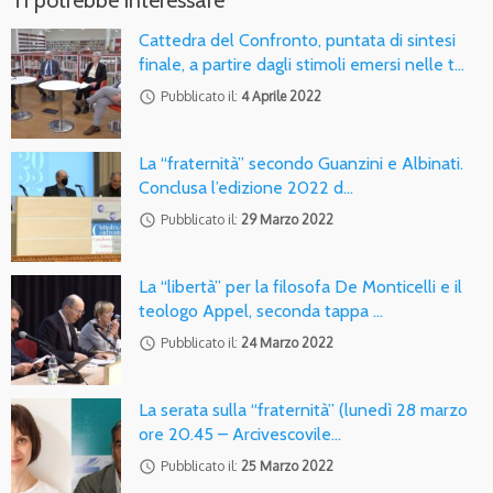
Cattedra del Confronto, puntata di sintesi
finale, a partire dagli stimoli emersi nelle t…
access_time
Pubblicato il:
4 Aprile 2022
La “fraternità” secondo Guanzini e Albinati.
Conclusa l’edizione 2022 d…
access_time
Pubblicato il:
29 Marzo 2022
La “libertà” per la filosofa De Monticelli e il
teologo Appel, seconda tappa …
access_time
Pubblicato il:
24 Marzo 2022
La serata sulla “fraternità” (lunedì 28 marzo
ore 20.45 – Arcivescovile…
access_time
Pubblicato il:
25 Marzo 2022