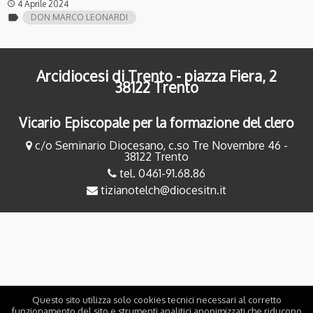
4 Aprile 2024
access_time
label
DON MARCO LEONARDI
Arcidiocesi di Trento - piazza Fiera, 2
38122 Trento
Vicario Episcopale per la formazione del clero
c/o Seminario Diocesano, c.so Tre Novembre 46 -
38122 Trento
tel. 0461-91.68.86
tizianotelch@diocesitn.it
Questo sito utilizza solo cookies tecnici necessari al corretto
funzionamento del sito e strumenti analitici anonimizzati che riducono