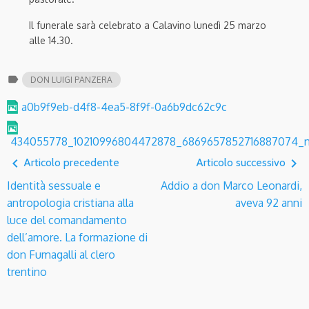
Il funerale sarà celebrato a Calavino lunedì 25 marzo
alle 14.30.
label
DON LUIGI PANZERA
a0b9f9eb-d4f8-4ea5-8f9f-0a6b9dc62c9c
434055778_10210996804472878_6869657852716887074_
navigate_before
navigate_next
Articolo precedente
Articolo successivo
Identità sessuale e
Addio a don Marco Leonardi,
antropologia cristiana alla
aveva 92 anni
luce del comandamento
dell’amore. La formazione di
don Fumagalli al clero
trentino