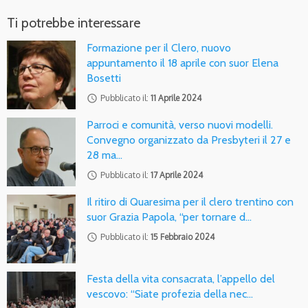
Ti potrebbe interessare
Formazione per il Clero, nuovo
appuntamento il 18 aprile con suor Elena
Bosetti
access_time
Pubblicato il:
11 Aprile 2024
Parroci e comunità, verso nuovi modelli.
Convegno organizzato da Presbyteri il 27 e
28 ma…
access_time
Pubblicato il:
17 Aprile 2024
Il ritiro di Quaresima per il clero trentino con
suor Grazia Papola, “per tornare d…
access_time
Pubblicato il:
15 Febbraio 2024
Festa della vita consacrata, l’appello del
vescovo: “Siate profezia della nec…