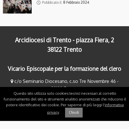
access_time
Pubblicato il:
8 Febbraio 2024
Arcidiocesi di Trento - piazza Fiera, 2
38122 Trento
Vicario Episcopale per la formazione del clero
c/o Seminario Diocesano, c.so Tre Novembre 46 -
38122 Trento
Questo sito utilizza solo cookies tecnici necessari al corretto
tel. 0461-91.68.86
funzionamento del sito e strumenti analitici anonimizzati che riducono il
potere identificativo dei cookie. Per saperne di più leggi l'
informativa
tizianotelch@diocesitn.it
privacy
.
Chiudi