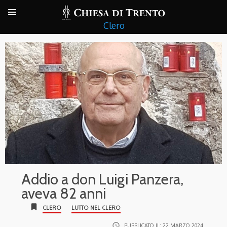
Clero
Addio a don Luigi Panzera,
aveva 82 anni
bookmark
CLERO
LUTTO NEL CLERO
access_time
PUBBLICATO IL:
22 MARZO 2024