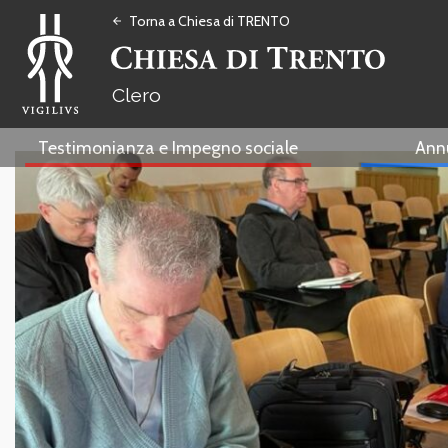
Torna a Chiesa di TRENTO
arrow_back
Clero
Testimonianza e Impegno sociale
Ann