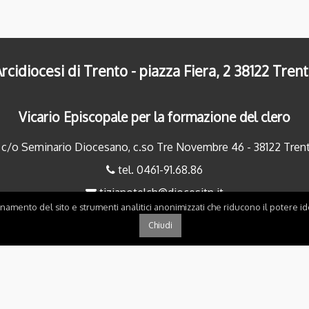
rcidiocesi di Trento - piazza Fiera, 2 38122 Tren
Vicario Episcopale per la formazione del clero
c/o Seminario Diocesano, c.so Tre Novembre 46 - 38122 Tren
tel. 0461-91.68.86
tizianotelch@diocesitn.it
onamento del sito e strumenti analitici anonimizzati che riducono il potere ide
Chiudi