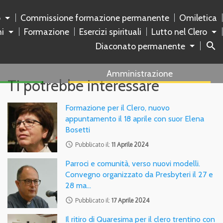
o
Commissione formazione permanente
Omiletica
ni
Formazione
Esercizi spirituali
Lutto nel Clero
search
Diaconato permanente
Amministrazione
Ti potrebbe interessare
Formazione per il Clero, nuovo
appuntamento il 18 aprile con suor Elena
Bosetti
access_time
Pubblicato il:
11 Aprile 2024
Parroci e comunità, verso nuovi modelli.
Convegno organizzato da Presbyteri il 27 e
28 ma…
access_time
Pubblicato il:
17 Aprile 2024
Il ritiro di Quaresima per il clero trentino con