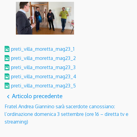
preti_villa_moretta_mag23_1
preti_villa_moretta_mag23_2
preti_villa_moretta_mag23_3
preti_villa_moretta_mag23_4
preti_villa_moretta_mag23_5
Articolo precedente
navigate_before
Fratel Andrea Giannino sarà sacerdote canossiano:
l’ordinazione domenica 3 settembre (ore 16 – diretta tv e
streaming)