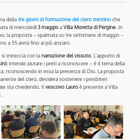
ema della
tre giorni di formazione del clero trentino
che
tinata di mercoledì
3 maggio
a
Villa Moretta di Pergine
. In
no, la proposta – spalmata su tre settimane di maggio –
ino a 55 anni) fino ai più anziani.
 si intreccia con la
narrazione del vissuto
. L’apporto di
ini
) intende aiutare i preti a riconoscere – è il tema della
ita, riconoscendo in essa la presenza di Dio. La proposta
ente del clero, desidera sostenere i presbiteri
ale sta chiedendo. Il
vescovo Lauro
è presente a Villa
.