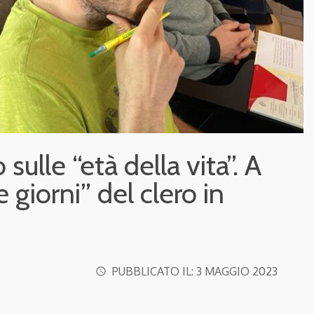
 sulle “età della vita”. A
e giorni” del clero in
PUBBLICATO IL:
3 MAGGIO 2023
access_time