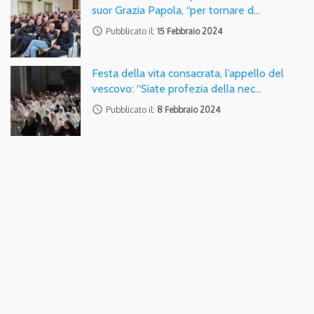
suor Grazia Papola, “per tornare d…
access_time
Pubblicato il:
15 Febbraio 2024
Festa della vita consacrata, l’appello del
vescovo: “Siate profezia della nec…
access_time
Pubblicato il:
8 Febbraio 2024