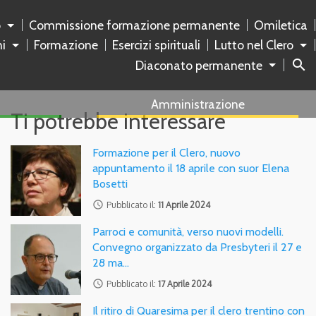
o
Commissione formazione permanente
Omiletica
ni
Formazione
Esercizi spirituali
Lutto nel Clero
search
Diaconato permanente
Amministrazione
Ti potrebbe interessare
Formazione per il Clero, nuovo
appuntamento il 18 aprile con suor Elena
Bosetti
access_time
Pubblicato il:
11 Aprile 2024
Parroci e comunità, verso nuovi modelli.
Convegno organizzato da Presbyteri il 27 e
28 ma…
access_time
Pubblicato il:
17 Aprile 2024
Il ritiro di Quaresima per il clero trentino con