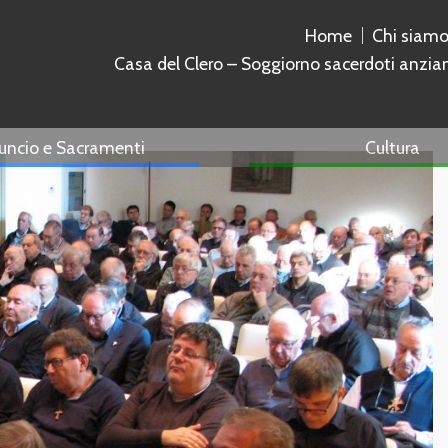
Home
Chi siam
Casa del Clero – Soggiorno sacerdoti anzia
uncio e Sacramenti
Cultura