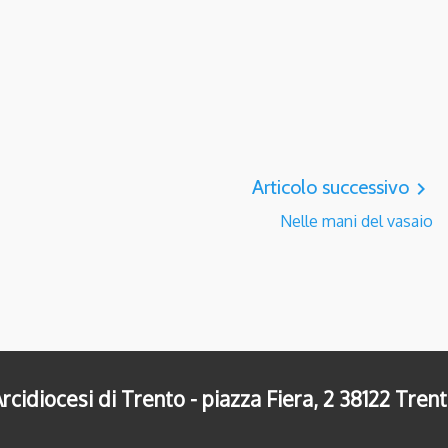
Articolo successivo
navigate_next
Nelle mani del vasaio
rcidiocesi di Trento - piazza Fiera, 2 38122 Tren