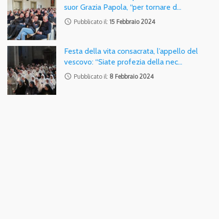
suor Grazia Papola, “per tornare d…
access_time
Pubblicato il:
15 Febbraio 2024
Festa della vita consacrata, l’appello del
vescovo: “Siate profezia della nec…
access_time
Pubblicato il:
8 Febbraio 2024