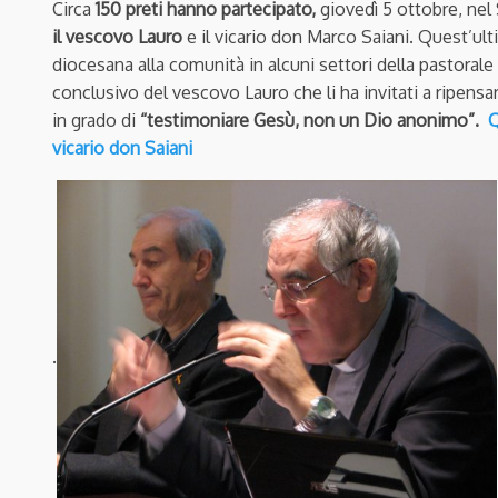
Circa
150 preti hanno partecipato,
giovedì 5 ottobre, nel
il vescovo Lauro
e il vicario don Marco Saiani. Quest’ult
diocesana alla comunità in alcuni settori della pastorale 
conclusivo del vescovo Lauro che li ha invitati a ripens
in grado di
“testimoniare Gesù, non un Dio anonimo”.
Q
vicario don Saiani
.