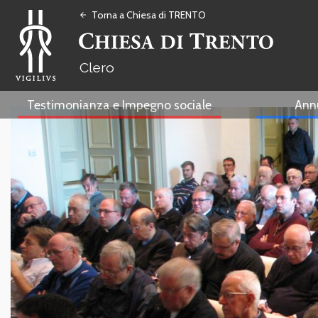
Torna a Chiesa di TRENTO
arrow_back
Clero
Testimonianza e Impegno sociale
Ann