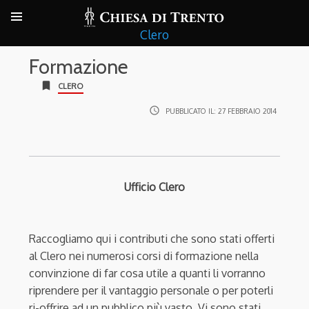
Clero
Formazione
bookmark
CLERO
access_time
PUBBLICATO IL:
27 FEBBRAIO 2014
Ufficio Clero
Raccogliamo qui i contributi che sono stati offerti
al Clero nei numerosi corsi di formazione nella
convinzione di far cosa utile a quanti li vorranno
riprendere per il vantaggio personale o per poterli
ri-offrire ad un pubblico più vasto. Vi sono stati