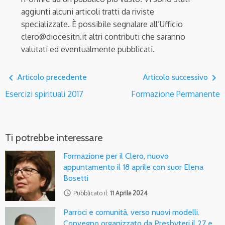
aggiunti alcuni articoli tratti da riviste
specializzate. È possibile segnalare all’Ufficio
clero@diocesitn.it altri contributi che saranno
valutati ed eventualmente pubblicati.
navigate_before
navigate_next
Articolo precedente
Articolo successivo
Esercizi spirituali 2017
Formazione Permanente
Ti potrebbe interessare
Formazione per il Clero, nuovo
appuntamento il 18 aprile con suor Elena
Bosetti
access_time
Pubblicato il:
11 Aprile 2024
Parroci e comunità, verso nuovi modelli.
Convegno organizzato da Presbyteri il 27 e