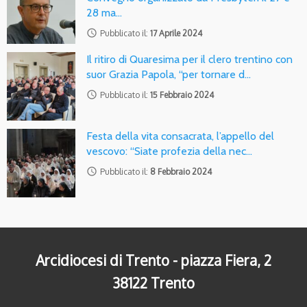
28 ma…
access_time
Pubblicato il:
17 Aprile 2024
Il ritiro di Quaresima per il clero trentino con
suor Grazia Papola, “per tornare d…
access_time
Pubblicato il:
15 Febbraio 2024
Festa della vita consacrata, l’appello del
vescovo: “Siate profezia della nec…
access_time
Pubblicato il:
8 Febbraio 2024
Arcidiocesi di Trento - piazza Fiera, 2
38122 Trento