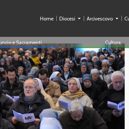
Home
Diocesi
Arcivescovo
Cu
uncio e Sacramenti
Cultura