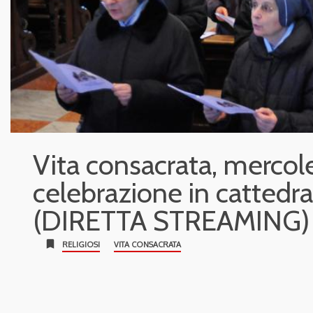
Vita consacrata, mercole
celebrazione in cattedr
(DIRETTA STREAMING)
bookmark
RELIGIOSI
VITA CONSACRATA