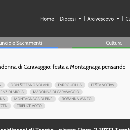
Home
Diocesi
Arcivescovo
Cu
uncio e Sacramenti
Cultura
 Madonna di Caravaggio: festa a Montagnaga pensando
N
DON STEFANO VOLANI
FARROUPILHA
FESTA VOTIVA
RENZ DI MIOLA
MADONNA DI CARAVAGGIO
ANA
MONTAGNAGA DI PINÈ
ROSANNA VANZO
TZEN
TRIPLICE VOTO