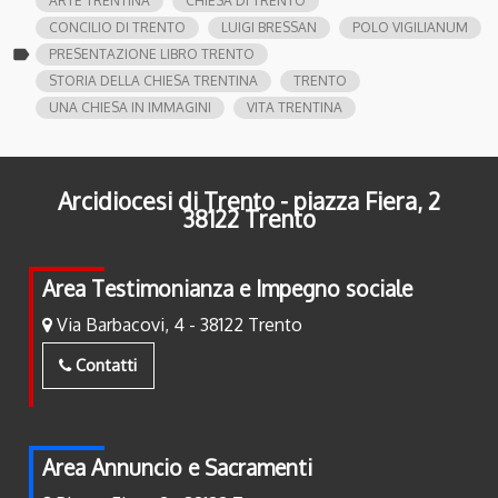
ARTE TRENTINA
CHIESA DI TRENTO
CONCILIO DI TRENTO
LUIGI BRESSAN
POLO VIGILIANUM
label
PRESENTAZIONE LIBRO TRENTO
STORIA DELLA CHIESA TRENTINA
TRENTO
UNA CHIESA IN IMMAGINI
VITA TRENTINA
Arcidiocesi di Trento - piazza Fiera, 2
38122 Trento
Area Testimonianza e Impegno sociale
Via Barbacovi, 4 - 38122 Trento
Contatti
Area Annuncio e Sacramenti