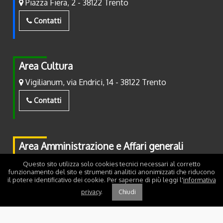
Piazza Fiera, 2 - 38122 Trento
Contatti
Area Cultura
Vigilianum, via Endrici, 14 - 38122 Trento
Contatti
Area Amministrazione e Affari generali
Piazza Fiera, 2 - 38122 Trento
Questo sito utilizza solo cookies tecnici necessari al corretto
funzionamento del sito e strumenti analitici anonimizzati che riducono
il potere identificativo dei cookie. Per saperne di più leggi l'
informativa
Contatti
privacy
.
Chiudi