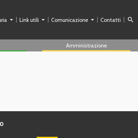
search
ria
Link utili
Comunicazione
Contatti
Amministrazione
to