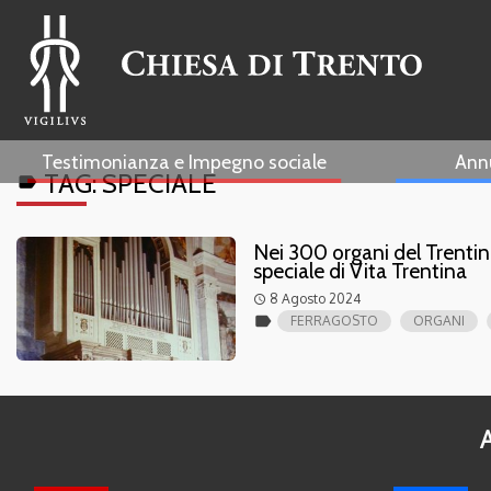
Testimonianza e Impegno sociale
Ann
TAG:
SPECIALE
label
Nei 300 organi del Trentino
speciale di Vita Trentina
8 Agosto 2024
access_time
label
FERRAGOSTO
ORGANI
A