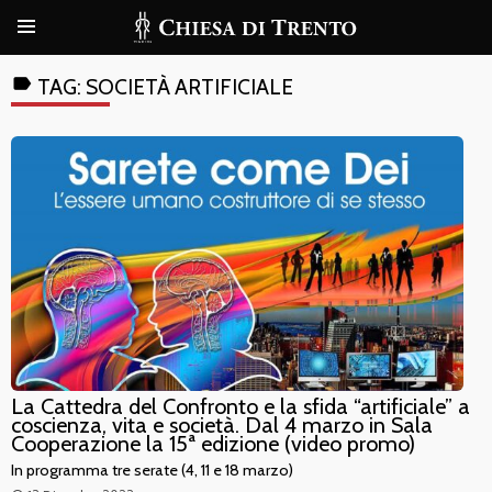
label
TAG:
SOCIETÀ ARTIFICIALE
La Cattedra del Confronto e la sfida “artificiale” a
coscienza, vita e società. Dal 4 marzo in Sala
Cooperazione la 15ª edizione (video promo)
In programma tre serate (4, 11 e 18 marzo)