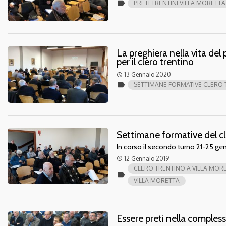
label
PRETI TRENTINI VILLA MORETTA
La preghiera nella vita del 
per il clero trentino
13 Gennaio 2020
access_time
label
SETTIMANE FORMATIVE CLERO
Settimane formative del cl
In corso il secondo turno 21-25 ge
12 Gennaio 2019
access_time
CLERO TRENTINO A VILLA MOR
label
VILLA MORETTA
Essere preti nella compless