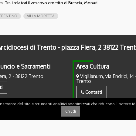
. Tra i relatori il vescovo emerito di Brescia, Monari
 TRENTINO
VILLA MORETTA
rcidiocesi di Trento - piazza Fiera, 2 38122 Tren
uncio e Sacramenti
Area Cultura
era, 2 - 38122 Trento
Vigilianum, via Endrici, 14 
Trento
ti
Contatti
onamento del sito e strumenti analitici anonimizzati che riducono il potere ide
Chiudi