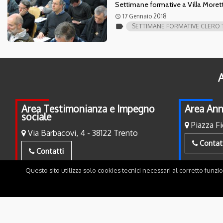
Settimane formative a Villa Moretta
17 Gennaio 2018
access_time
label
SETTIMANE FORMATIVE CLERO
A
Area Testimonianza e Impegno
Area Ann
sociale
Piazza Fi
Via Barbacovi, 4 - 38122 Trento
Contat
Contatti
Questo sito utilizza solo cookies tecnici necessari al corretto funzi