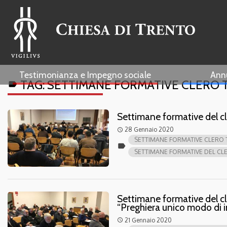
Testimonianza e Impegno sociale
Ann
TAG:
SETTIMANE FORMATIVE CLERO 
label
Settimane formative del cle
28 Gennaio 2020
access_time
SETTIMANE FORMATIVE CLERO
label
SETTIMANE FORMATIVE DEL CLER
Settimane formative del cl
“Preghiera unico modo di i
21 Gennaio 2020
access_time