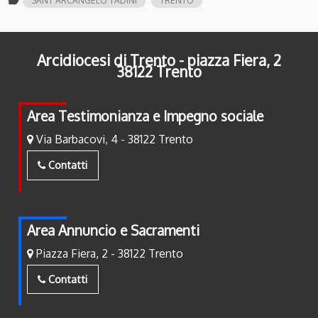
label
SANT'ARCANGELO TADINI
TRENTO
Arcidiocesi di Trento - piazza Fiera, 2
38122 Trento
Area Testimonianza e Impegno sociale
Via Barbacovi, 4 - 38122 Trento
Contatti
Area Annuncio e Sacramenti
Piazza Fiera, 2 - 38122 Trento
Contatti