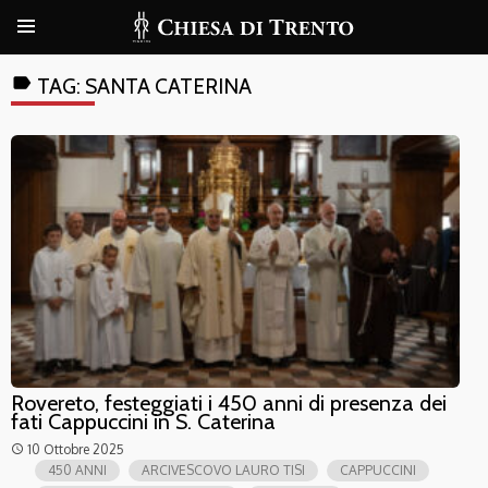
label
TAG:
SANTA CATERINA
Rovereto, festeggiati i 450 anni di presenza dei
fati Cappuccini in S. Caterina
10 Ottobre 2025
access_time
450 ANNI
ARCIVESCOVO LAURO TISI
CAPPUCCINI