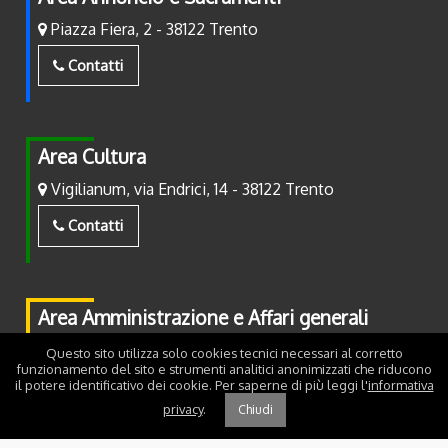
Piazza Fiera, 2 - 38122 Trento
Contatti
Area Cultura
Vigilianum, via Endrici, 14 - 38122 Trento
Contatti
Area Amministrazione e Affari generali
Piazza Fiera, 2 - 38122 Trento
Questo sito utilizza solo cookies tecnici necessari al corretto
funzionamento del sito e strumenti analitici anonimizzati che riducono
il potere identificativo dei cookie. Per saperne di più leggi l'
informativa
Contatti
privacy
.
Chiudi