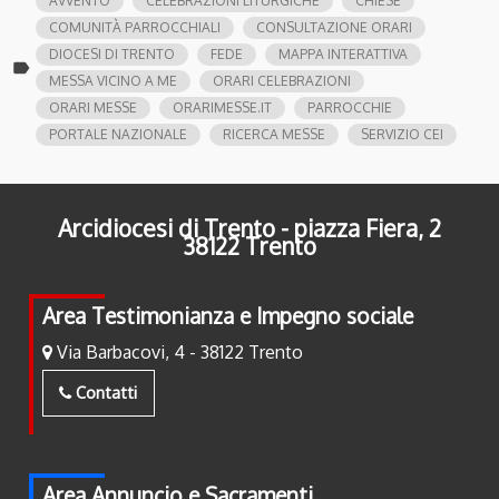
AVVENTO
CELEBRAZIONI LITURGICHE
CHIESE
COMUNITÀ PARROCCHIALI
CONSULTAZIONE ORARI
DIOCESI DI TRENTO
FEDE
MAPPA INTERATTIVA
label
MESSA VICINO A ME
ORARI CELEBRAZIONI
ORARI MESSE
ORARIMESSE.IT
PARROCCHIE
PORTALE NAZIONALE
RICERCA MESSE
SERVIZIO CEI
Arcidiocesi di Trento - piazza Fiera, 2
38122 Trento
Area Testimonianza e Impegno sociale
Via Barbacovi, 4 - 38122 Trento
Contatti
Area Annuncio e Sacramenti