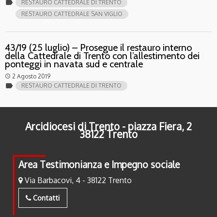
label
RESTAURO CATTEDRALE DI TRENTO
RESTAURO CATTEDRALE SAN VIGLIO
43/19 (25 luglio) – Prosegue il restauro interno
della Cattedrale di Trento con l’allestimento dei
ponteggi in navata sud e centrale
2 Agosto 2019
access_time
label
RESTAURO CATTEDRALE DI TRENTO
Arcidiocesi di Trento - piazza Fiera, 2
38122 Trento
Area Testimonianza e Impegno sociale
Via Barbacovi, 4 - 38122 Trento
Contatti