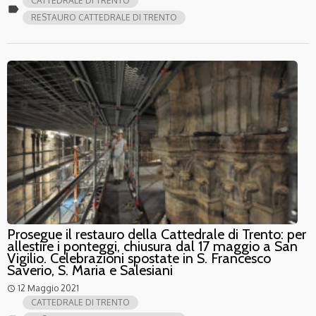
CATTEDRALE DI TRENTO
label
RESTAURO CATTEDRALE DI TRENTO
Prosegue il restauro della Cattedrale di Trento: per
allestire i ponteggi, chiusura dal 17 maggio a San
Vigilio. Celebrazioni spostate in S. Francesco
Saverio, S. Maria e Salesiani
12 Maggio 2021
access_time
CATTEDRALE DI TRENTO