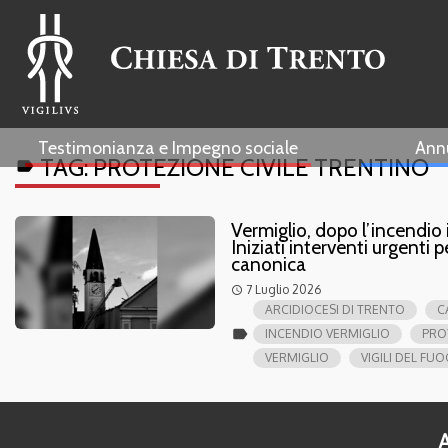
Testimonianza e Impegno sociale
Ann
TAG:
PROTEZIONE CIVILE TRENTINO
label
Vermiglio, dopo l’incendio 
Iniziati interventi urgenti p
canonica
7 Luglio 2026
access_time
ARCIDIOCESI DI TRENTO
C
label
INCENDIO VERMIGLIO
PRO
VERMIGLIO
VIGILI DEL FU
A