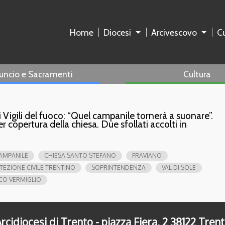
Home
Diocesi
Arcivescovo
Cu
uncio e Sacramenti
Cultura
i Vigili del fuoco: “Quel campanile tornerà a suonare”.
er copertura della chiesa. Due sfollati accolti in
AMPANILE
CHIESA SANTO STEFANO
FRAVIANO
TEZIONE CIVILE TRENTINO
SOPRINTENDENZA
VAL DI SOLE
OCO VERMIGLIO
rcidiocesi di Trento - piazza Fiera, 2 38122 Tren