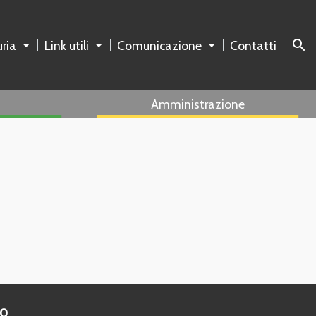
search
ria
Link utili
Comunicazione
Contatti
Amministrazione
to