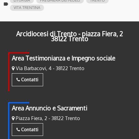
LITURGIA
PREGHIERA DEI FEDELI
TRENTO
label
VITA TRENTINA
Arcidiocesi di Trento - piazza Fiera, 2
38122 Trento
Area Testimonianza e Impegno sociale
Via Barbacovi, 4 - 38122 Trento
Contatti
Area Annuncio e Sacramenti
Piazza Fiera, 2 - 38122 Trento
Contatti