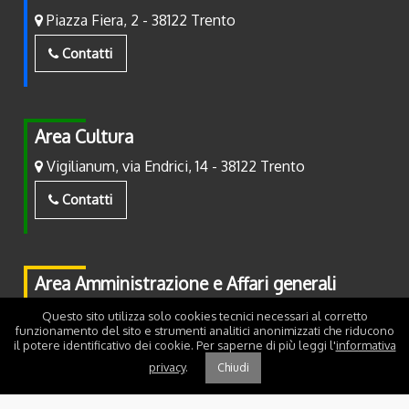
Piazza Fiera, 2 - 38122 Trento
Contatti
Area Cultura
Vigilianum, via Endrici, 14 - 38122 Trento
Contatti
Area Amministrazione e Affari generali
Piazza Fiera, 2 - 38122 Trento
Questo sito utilizza solo cookies tecnici necessari al corretto
funzionamento del sito e strumenti analitici anonimizzati che riducono
il potere identificativo dei cookie. Per saperne di più leggi l'
informativa
Contatti
privacy
.
Chiudi