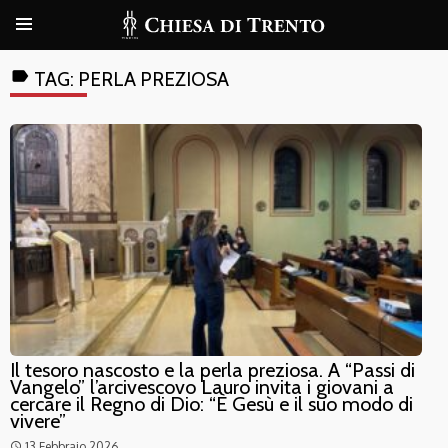
label
TAG:
PERLA PREZIOSA
Il tesoro nascosto e la perla preziosa. A “Passi di
Vangelo” l’arcivescovo Lauro invita i giovani a
cercare il Regno di Dio: “È Gesù e il suo modo di
vivere”
13 Febbraio 2026
access_time