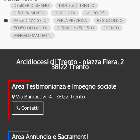
DESIDERIO UMANO
DIOCESI DI TRENTO
DISCERNIMENTO
FEDE E VITA
LAURO TISI
label
PASSI DI VANGELO
PERLA PREZIOSA
REGNO DI DIO
SENSO DELLA VITA
TESORO NASCOSTO
TRENTO
VANGELO MATTEO 13
Arcidiocesi di Trento - piazza Fiera, 2
38122 Trento
Area Testimonianza e Impegno sociale
Via Barbacovi, 4 - 38122 Trento
Contatti
Area Annuncio e Sacramenti