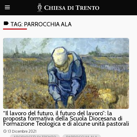
label
TAG:
PARROCCHIA ALA
“Il lavoro del futuro, il futuro del lavoro”: la
proposta formativa della Scuola Diocesana di
Formazione Teologica e di alcune unità pastorali
13 Dicembre 2021
access_time