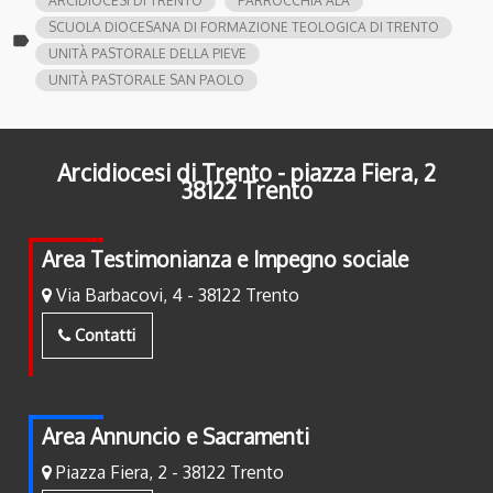
ARCIDIOCESI DI TRENTO
PARROCCHIA ALA
SCUOLA DIOCESANA DI FORMAZIONE TEOLOGICA DI TRENTO
label
UNITÀ PASTORALE DELLA PIEVE
UNITÀ PASTORALE SAN PAOLO
Arcidiocesi di Trento - piazza Fiera, 2
38122 Trento
Area Testimonianza e Impegno sociale
Via Barbacovi, 4 - 38122 Trento
Contatti
Area Annuncio e Sacramenti
Piazza Fiera, 2 - 38122 Trento