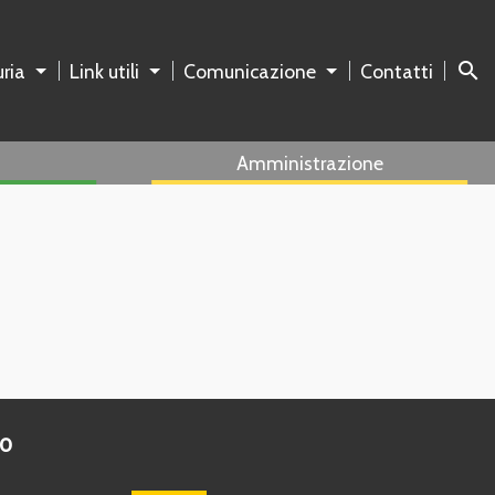
search
ria
Link utili
Comunicazione
Contatti
Amministrazione
to