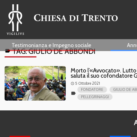
Testimonianza e Impegno sociale
Ann
TAG:
GIULIO DE ABBONDI
label
Morto l’«Avvocato». Lutto p
saluta il suo cofondatore 
5 Ottobre 2021
access_time
FONDATORE
GIULIO DE A
label
PELLEGRINAGGI
A