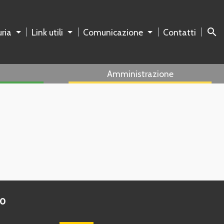
search
ria
Link utili
Comunicazione
Contatti
Amministrazione
to