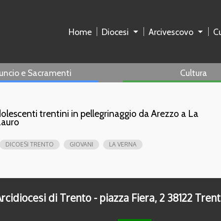
Home
Diocesi
Arcivescovo
Cu
uncio e Sacramenti
Cultura
dolescenti trentini in pellegrinaggio da Arezzo a La
Lauro
DICOESI TRENTO
GIOVANI
LA VERNA
rcidiocesi di Trento - piazza Fiera, 2 38122 Tren