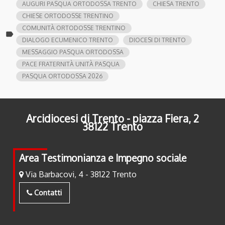
AUGURI PASQUA ORTODOSSA TRENTO
CHIESA TRENTO
CHIESE ORTODOSSE TRENTINO
COMUNITÀ ORTODOSSE TRENTINO
label
DIALOGO ECUMENICO TRENTO
DIOCESI DI TRENTO
MESSAGGIO PASQUA ORTODOSSA
PACE FRATERNITÀ UNITÀ PASQUA
PASQUA ORTODOSSA 2026
Arcidiocesi di Trento - piazza Fiera, 2
38122 Trento
Area Testimonianza e Impegno sociale
Via Barbacovi, 4 - 38122 Trento
Contatti