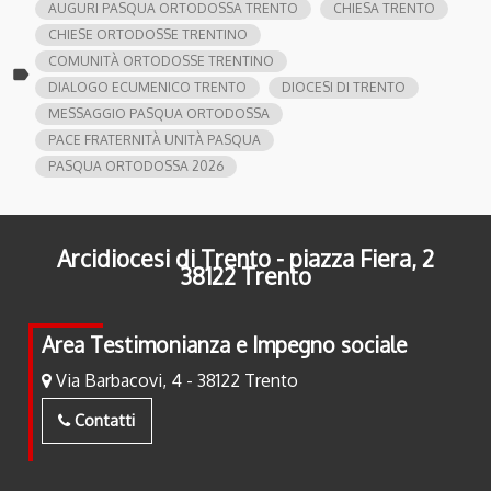
AUGURI PASQUA ORTODOSSA TRENTO
CHIESA TRENTO
CHIESE ORTODOSSE TRENTINO
COMUNITÀ ORTODOSSE TRENTINO
label
DIALOGO ECUMENICO TRENTO
DIOCESI DI TRENTO
MESSAGGIO PASQUA ORTODOSSA
PACE FRATERNITÀ UNITÀ PASQUA
PASQUA ORTODOSSA 2026
Arcidiocesi di Trento - piazza Fiera, 2
38122 Trento
Area Testimonianza e Impegno sociale
Via Barbacovi, 4 - 38122 Trento
Contatti