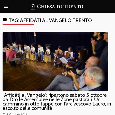
label
TAG:
AFFIDÀTI AL VANGELO TRENTO
“Affidàti al Vangelo”: ripartono sabato 5 ottobre
da Dro le Assemblee nelle Zone pastorali. Un
cammino in otto tappe con l’arcivescovo Lauro, in
ascolto delle comunità
3 Ottobre 2019
access_time