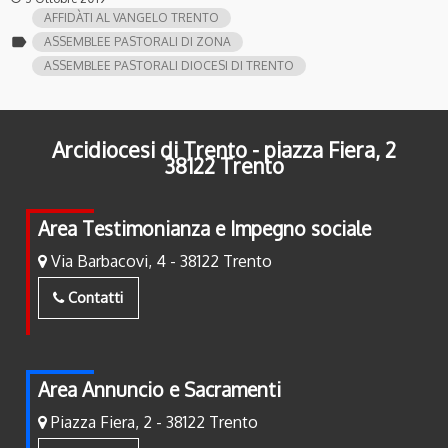
AFFIDÀTI AL VANGELO TRENTO
label
ASSEMBLEE PASTORALI DI ZONA
ASSEMBLEE PASTORALI DIOCESI DI TRENTO
Arcidiocesi di Trento - piazza Fiera, 2
38122 Trento
Area Testimonianza e Impegno sociale
Via Barbacovi, 4 - 38122 Trento
Contatti
Area Annuncio e Sacramenti
Piazza Fiera, 2 - 38122 Trento