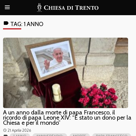
label
TAG:
1 ANNO
A un anno dalla morte di papa Francesco, il
ricordo di papa Leone XIV: “È stato un dono per la
Chiesa e per il mondo”
21 Aprile 2026
access_time