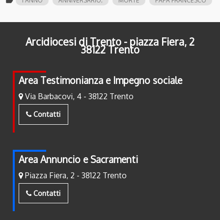
label
1 ANNO
ANNIVERSARIO;
MORTE
PAPA FRANCESCO
Arcidiocesi di Trento - piazza Fiera, 2
38122 Trento
Area Testimonianza e Impegno sociale
Via Barbacovi, 4 - 38122 Trento
Contatti
Area Annuncio e Sacramenti
Piazza Fiera, 2 - 38122 Trento
Contatti