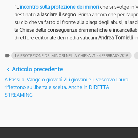
“L’
incontro sulla protezione dei minori
che si svolge in 
destinato
a lasciare il segno
. Prima ancora che per l’app
su ciò che va fatto di fronte alla piaga degli abusi, a lasc
la Chiesa delle conseguenze drammatiche e incancellabi
direttore editoriale dei media vaticani
Andrea Tornielli
in
label
LA PROTEZIONE DEI MINORI NELLA CHIESA 21-24 FEBBRAIO 2019
Articolo precedente
navigate_before
A Passi di Vangelo giovedì 21 i giovani e il vescovo Lauro
riflettono su libertà e scelta. Anche in DIRETTA
STREAMING