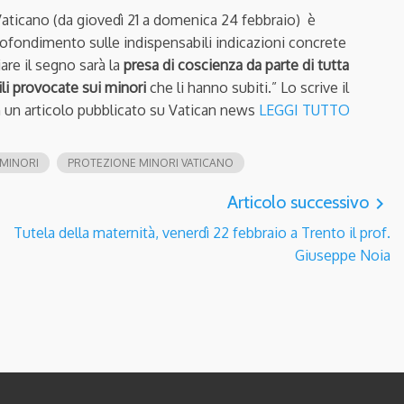
Vaticano (da giovedì 21 a domenica 24 febbraio) è
rofondimento sulle indispensabili indicazioni concrete
iare il segno sarà la
presa di coscienza da parte di tutta
li provocate sui minori
che li hanno subiti.” Lo scrive il
 un articolo pubblicato su Vatican news
LEGGI TUTTO
MINORI
PROTEZIONE MINORI VATICANO
Articolo successivo
navigate_next
Tutela della maternità, venerdì 22 febbraio a Trento il prof.
Giuseppe Noia