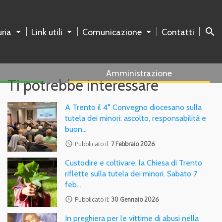
search
ria
Link utili
Comunicazione
Contatti
Amministrazione
Ti potrebbe interessare
A Trento il 4° Convegno diocesano sulla
tutela dei minori: ascolto, responsabilità e
buon…
access_time
Pubblicato il:
7 Febbraio 2026
Custodire e coltivare: la Chiesa di Trento
riflette sulla tutela dei minori. Sabato 7
feb…
access_time
Pubblicato il:
30 Gennaio 2026
In preghiera per le vittime di abusi nella