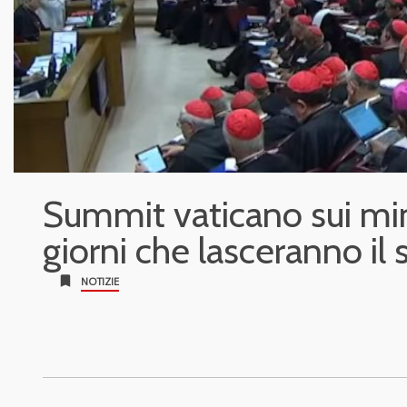
Summit vaticano sui mino
giorni che lasceranno il
bookmark
NOTIZIE