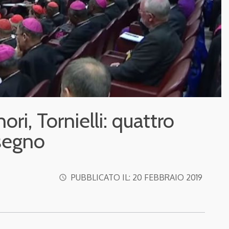
ri, Tornielli: quattro
 segno
PUBBLICATO IL:
20 FEBBRAIO 2019
access_time