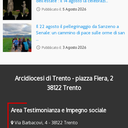
dell’estate”: il 14 agosto la celebrazi…
access_time
Pubblicato il:
5 Agosto 2026
Il 22 agosto il pellegrinaggio da Sanzeno a
Senale: un cammino di pace sulle orme di san
…
access_time
Pubblicato il:
3 Agosto 2026
Arcidiocesi di Trento - piazza Fiera, 2
38122 Trento
Area Testimonianza e Impegno sociale
Via Barbacovi, 4 - 38122 Trento