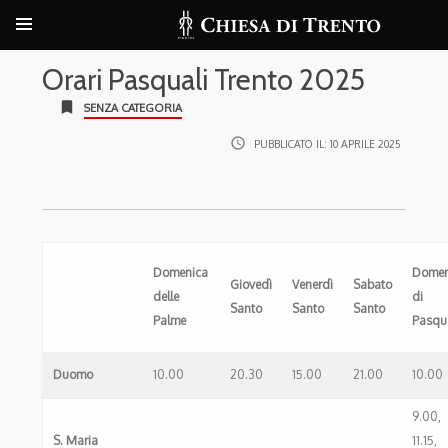
Orari Pasquali Trento 2025
bookmark
SENZA CATEGORIA
access_time
PUBBLICATO IL:
10 APRILE 2025
Domenica
Domen
Giovedì
Venerdì
Sabato
delle
di
Santo
Santo
Santo
Palme
Pasqu
Duomo
10.00
20.30
15.00
21.00
10.00
9.00,
S. Maria
11.15,