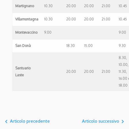
Martignano
10.30
20.00
20.00
21.00
10.45
Villamontagna
10.30
20.00
20.00
21.00
10.45
Montevaccino
9.00
9.00
San Donà
18.30
15.00
9.30
8.30,
10.00,
Santuario
20.00
20.00
21.00
11.30,
Laste
16.00 
18.00
navigate_before
navigate_next
Articolo precedente
Articolo successivo