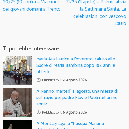
20/25 (10 aprile) – Via crucis
21/25 (11 aprile) – Palme, al via
dei giovani domani a Trento
la Settimana Santa. Le
celebrazioni con vescovo
Lauro
Ti potrebbe interessare
Maria Ausiliatrice a Rovereto: saluto alle
Suore di Maria Bambina dopo 182 anni e
offerte…
access_time
Pubblicato il:
6 Agosto 2026
A Nanno, martedì 11 agosto, una messa di
suffragio per padre Flavio Paoli nel primo
anniv…
access_time
Pubblicato il:
5 Agosto 2026
A Montagnaga la “Pasqua Mariana