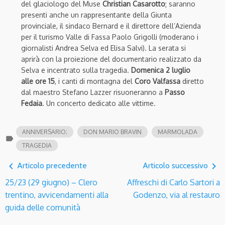
del glaciologo del Muse
Christian Casarotto
; saranno
presenti anche un rappresentante della Giunta
provinciale, il sindaco Bernard e il direttore dell’Azienda
per il turismo Valle di Fassa Paolo Grigolli (moderano i
giornalisti Andrea Selva ed Elisa Salvi). La serata si
aprirà con la proiezione del documentario realizzato da
Selva e incentrato sulla tragedia.
Domenica 2 luglio
alle ore 15
, i canti di montagna del
Coro Valfassa
diretto
dal maestro Stefano Lazzer risuoneranno a
Passo
Fedaia
. Un concerto dedicato alle vittime.
ANNIVERSARIO;
DON MARIO BRAVIN
MARMOLADA
label
TRAGEDIA
navigate_before
navigate_next
Articolo precedente
Articolo successivo
25/23 (29 giugno) – Clero
Affreschi di Carlo Sartori a
trentino, avvicendamenti alla
Godenzo, via al restauro
guida delle comunità