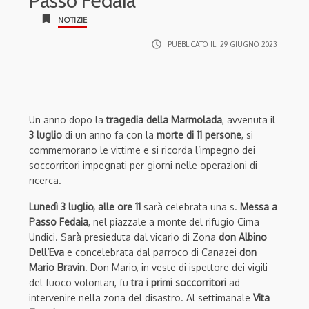
Passo Fedaia
bookmark
NOTIZIE
access_time
PUBBLICATO IL:
29 GIUGNO 2023
Un anno dopo la
tragedia della Marmolada
, avvenuta il
3 luglio
di un anno fa con la
morte di 11 persone
, si
commemorano le vittime e si ricorda l’impegno dei
soccorritori impegnati per giorni nelle operazioni di
ricerca.
Lunedì 3 luglio, alle ore 11
sarà celebrata una s.
Messa a
Passo Fedaia
, nel piazzale a monte del rifugio Cima
Undici. Sarà presieduta dal vicario di Zona
don Albino
Dell’Eva
e concelebrata dal parroco di Canazei
don
Mario Bravin
. Don Mario, in veste di ispettore dei vigili
del fuoco volontari, fu
tra i primi soccorritori
ad
intervenire nella zona del disastro. Al settimanale
Vita