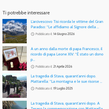
Ti potrebbe interessare
L’arcivescovo Tisi ricorda le vittime del Gran
Paradiso: “Le affidiamo al Signore della …
access_time
Pubblicato il:
14 Giugno 2026
A un anno dalla morte di papa Francesco, il
ricordo di papa Leone XIV: “È stato un dono
p…
access_time
Pubblicato il:
21 Aprile 2026
La tragedia di Stava, quarant’anni dopo.
Mattarella: “La montagna e le sue risorse …
access_time
Pubblicato il:
19 Luglio 2025
La tragedia di Stava, quarant’anni dopo. A
Tesero la commemorazione con Mattarella …