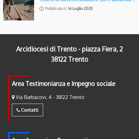
access_time
Pubblicato il:
16 Luglio 2025
Arcidiocesi di Trento - piazza Fiera, 2
38122 Trento
Area Testimonianza e Impegno sociale
Via Barbacovi, 4 - 38122 Trento
Contatti