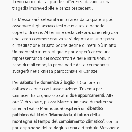
Trentina
ricorda la grande sofferenza davanti a una
tragedia imprevedibile e senza precedenti.
La Messa sarà celebrata in un’area dalla quale si può
osservare il ghiacciaio ferito e in questo periodo
coperto di neve. Al termine della celebrazione religiosa,
una targa commemorativa sarà deposta in uno spazio
di meditazione situato poche decine di metri più in alto.
Un momento intimo, al quale parteciperà anche una
rappresentanza dei soccorritori e delle istituzioni. In
caso di maltempo, la prima parte della cerimonia si
svolgerà nella chiesa parrocchiale di Canazei.
Per
sabato 1
e
domenica 2 luglio
, il Comune in
collaborazione con l’associazione “Ensema per
Cianacei” ha organizzato altri
due appuntamenti
. Alle
ore 21 di sabato, piazza Marconi (in caso di maltempo il
cinema teatro Marmolada) ospiterà un
dibattito
pubblico dal titolo “Marmolada, il futuro della
montagna al tempo del cambiamento climatico”
, con la
partecipazione del re degli ottomila
Reinhold Messner
e