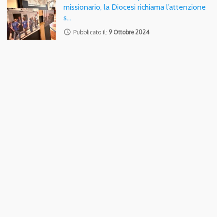
missionario, la Diocesi richiama l’attenzione
s…
access_time
Pubblicato il:
9 Ottobre 2024