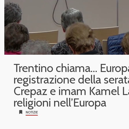
Trentino chiama… Europa:
registrazione della sera
Crepaz e imam Kamel Lay
religioni nell’Europa
bookmark
NOTIZIE