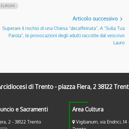
A EUROPA
Articolo successivo
navigate_next
Superare il rischio di una Chiesa “decaffeinata”. A “Sulla Tua
Parola”, le provocazioni degli adulti raccolte dal vescovo
Lauro
rcidiocesi di Trento - piazza Fiera, 2 38122 Tren
uncio e Sacramenti
Area Cultura
era, 2 - 38122 Trento
Vigilianum, via Endrici, 14 