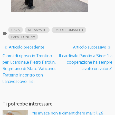
GAZA
NETANYAHU
PADRE ROMANELLI
label
PAPA LEONE XIV
navigate_before
navigate_next
Articolo precedente
Articolo successivo
Giorni di riposo in Trentino
Il cardinale Parolin a Siror: “La
per il cardinale Pietro Parolin,
cooperazione ha sempre
Segretario di Stato Vaticano.
avuto un valore”
Fraterno incontro con
l’arcivescovo Tisi
Ti potrebbe interessare
“Io invece non ti dimenticherò mai”: il 26