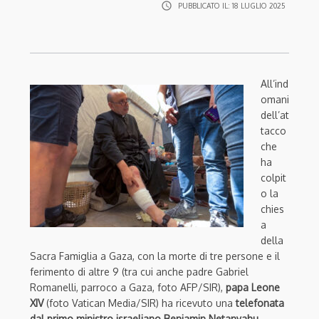
access_time
PUBBLICATO IL:
18 LUGLIO 2025
All’ind
omani
dell’at
tacco
che
ha
colpit
o la
chies
a
della
Sacra Famiglia a Gaza, con la morte di tre persone e il
ferimento di altre 9 (tra cui anche padre Gabriel
Romanelli, parroco a Gaza, foto AFP/SIR),
papa Leone
XIV
(foto Vatican Media/SIR) ha ricevuto una
telefonata
dal primo ministro israeliano Benjamin Netanyahu
.