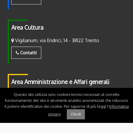
Area Cultura
Vigilianum, via Endrici, 14 - 38122 Trento
Contatti
Area Amministrazione e Affari generali
Piazza Fiera, 2 - 38122 Trento
Questo sito utilizza solo cookies tecnici necessari al corretto
funzionamento del sito e strumenti analitici anonimizzati che riducono
il potere identificativo dei cookie. Per saperne di più leggi l'
informativa
Contatti
privacy
.
Chiudi