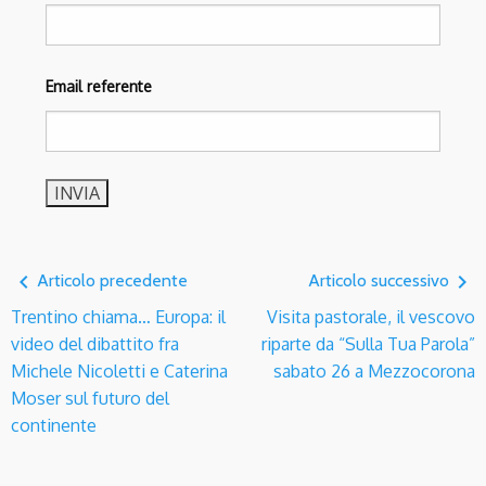
Email referente
navigate_before
navigate_next
Articolo precedente
Articolo successivo
Trentino chiama… Europa: il
Visita pastorale, il vescovo
video del dibattito fra
riparte da “Sulla Tua Parola”
Michele Nicoletti e Caterina
sabato 26 a Mezzocorona
Moser sul futuro del
continente