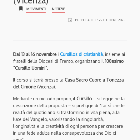
(Vicenza)
bookmark
MOVIMENTI
NOTIZIE
access_time
PUBBLICATO IL:
29 OTTOBRE 2025
Dal 13 al 16 novembre
i
Cursillos di cristianità
, insieme ai
fratelli della Diocesi di Trento, organizzano il
108esimo
“Cursillo Uomini”.
Il corso si terrà presso la
Casa Sacro Cuore a Tonezza
del Cimone
(Vicenza).
Mediante un metodo proprio, il
Cursillo
– si legge nella
descrizione della proposta – si prefigge di “far sì che le
realtà del quotidiano si trasformino in vita piena, alla
luce del Vangelo, valorizzando la singolarità,
l’originalità e la creatività di ogni persona per crescere
in una fede adulta nella consapevolezza che Dio ci
ama”.