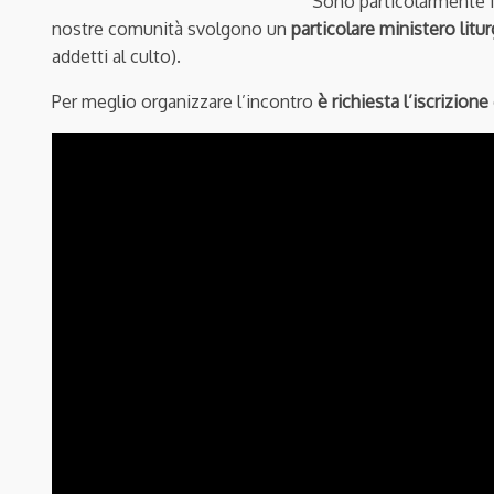
Sono particolarmente in
nostre comunità svolgono un
particolare ministero litu
addetti al culto).
Per meglio organizzare l’incontro
è richiesta l’iscrizione