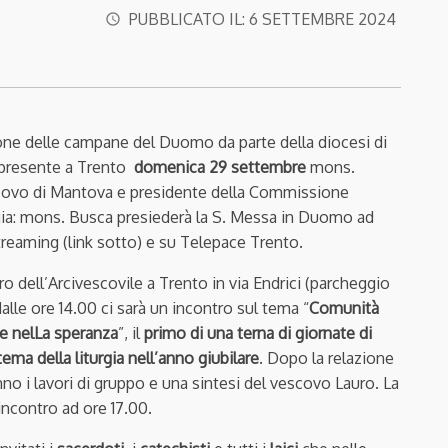
PUBBLICATO IL:
6 SETTEMBRE 2024
access_time
ione delle campane del Duomo da parte della diocesi di
presente a Trento
domenica 29 settembre
mons.
ovo di Mantova e presidente della Commissione
rgia: mons. Busca presiederà la S. Messa in Duomo ad
treaming (link sotto) e su Telepace Trento.
ro dell’Arcivescovile a Trento in via Endrici (parcheggio
 dalle ore 14.00 ci sarà un incontro sul tema “
Comunità
e nelLa speranza
”, il
primo di una terna di giornate di
ema della liturgia nell’anno giubilare
. Dopo la relazione
no i lavori di gruppo e una sintesi del vescovo Lauro. La
incontro ad ore 17.00.