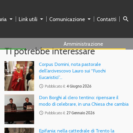
search
ria
Link utili
Comunicazione
Contatti
Amministrazione
Ti potrebbe interessare
Corpus Domini, nota pastorale
dell’arcivescovo Lauro sui “Fuochi
Eucaristici”…
access_time
Pubblicato il:
4 Giugno 2026
Don Borghi al clero tentino: ripensare il
modo di celebrare, in una Chiesa che cambia
access_time
Pubblicato il:
27 Gennaio 2026
Epifania: nella cattedrale di Trento la