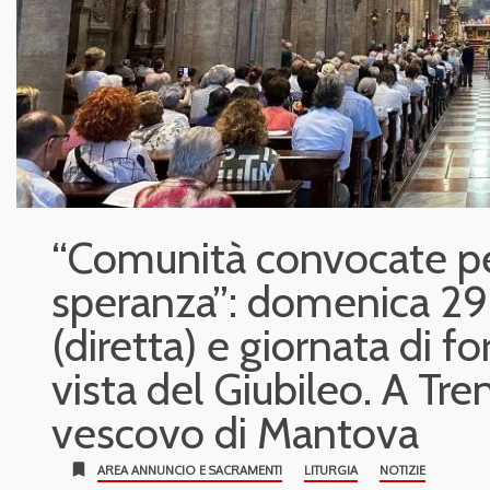
“Comunità convocate pe
speranza”: domenica 2
(diretta) e giornata di f
vista del Giubileo. A Tr
vescovo di Mantova
bookmark
AREA ANNUNCIO E SACRAMENTI
LITURGIA
NOTIZIE