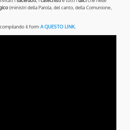
vitati i
sacerdoti
, i
catechisti
e tutti i
laici
che nelle
rgico
(ministri della Parola, del canto, della Comunione,
compilando il form
A QUESTO LINK
.