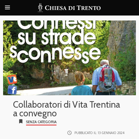
Collaboratori di Vita Trentina
a convegno
bookmark
SENZA CATEGORIA
access_time
PUBBLICATO IL:
13 GENNAIO 2024