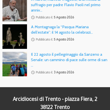
suffragio per padre Flavio Paoli nel primo
anniv…
access_time
Pubblicato il:
5 Agosto 2026
A Montagnaga la “Pasqua Mariana
dell’estate”: il 14 agosto la celebrazi…
access_time
Pubblicato il:
5 Agosto 2026
Il 22 agosto il pellegrinaggio da Sanzeno a
Senale: un cammino di pace sulle orme di san
…
access_time
Pubblicato il:
3 Agosto 2026
Arcidiocesi di Trento - piazza Fiera, 2
38122 Trento