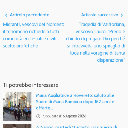
navigate_before
navigate_next
Articolo precedente
Articolo successivo
Migranti, vescovi del Nordest:
Tragedia di Valfloriana,
il fenomeno richiede a tutti –
vescovo Lauro: “Prego e
comunità ecclesiali e civili –
chiedo di pregare Dio perché
scelte profetiche
si intravveda uno spiraglio di
luce nella voragine di tanta
disperazione”
Ti potrebbe interessare
Maria Ausiliatrice a Rovereto: saluto alle
Suore di Maria Bambina dopo 182 anni e
offerte…
access_time
Pubblicato il:
6 Agosto 2026
A Nanno, martedì 11 agosto, una messa di